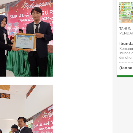
TAHUN 
PEND
Ibunda
Kemaren
Ibunda d
dimohon 
(tanpa