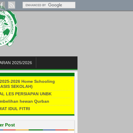
ARAN 2025/2026
2025-2026 Home Schooling
ASIS SEKOLAH)
AL LES PERSIAPAN UNBK
mbelihan hewan Qurban
AT IDUL FITRI
er Post