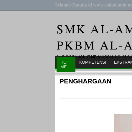
Selamat Datang di www.smkalamin.ne
SMK AL-A
PKBM AL-
JL. RAYA RUNGKUT MENANGGAL NO. 25 S
HO
KOMPETENSI
EKSTRA
ME
PENGHARGAAN