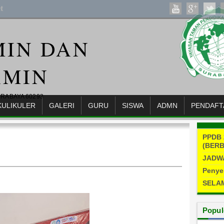
t
MIN DAN
AMIN
URABAYA 60293
KULIKULER
GALERI
GURU
SISWA
ADMN
PENDAFT
PPDB 
(BERB
JADW
Penye
SELAM
Popul